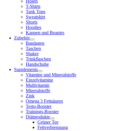
Hosen
T-Shirts
Tank Tops
Sweatshirt
Shorts
Hoodies
Kappen und Beanies
Zubehör
Bandagen
Taschen
Shaker
Trinkflaschen
Handschuhe
Supplements
Vitamine und Mineralstoffe
Einzelvitamine
Multivitamin
Mineralstoffe
Zink
Omega 3 Fettsäuren
Testo-Booster
Trainings-Booster
Diätprodukte
Grüner Tee
Fettverbrennung