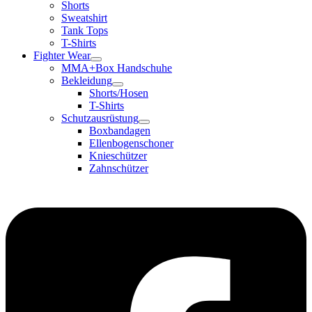
Shorts
Sweatshirt
Tank Tops
T-Shirts
Fighter Wear
MMA+Box Handschuhe
Bekleidung
Shorts/Hosen
T-Shirts
Schutzausrüstung
Boxbandagen
Ellenbogenschoner
Knieschützer
Zahnschützer