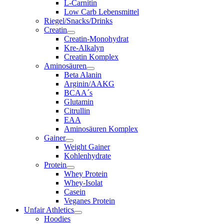
L-Carnitin
Low Carb Lebensmittel
Riegel/Snacks/Drinks
Creatin
Creatin-Monohydrat
Kre-Alkalyn
Creatin Komplex
Aminosäuren
Beta Alanin
Arginin/AAKG
BCAA´s
Glutamin
Citrullin
EAA
Aminosäuren Komplex
Gainer
Weight Gainer
Kohlenhydrate
Protein
Whey Protein
Whey-Isolat
Casein
Veganes Protein
Unfair Athletics
Hoodies