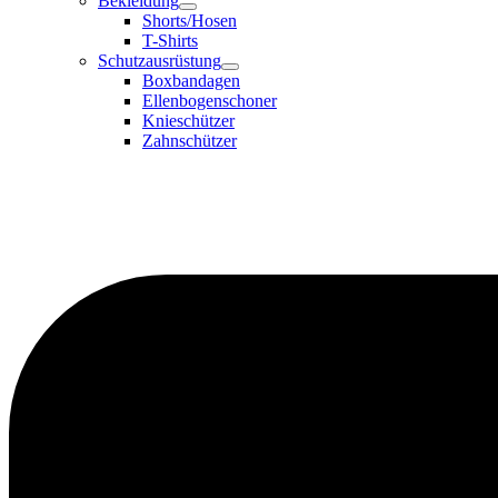
Bekleidung
Shorts/Hosen
T-Shirts
Schutzausrüstung
Boxbandagen
Ellenbogenschoner
Knieschützer
Zahnschützer