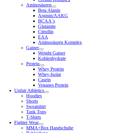
Aminosäuren
Beta Alanin
Arginin/AAKG
BCAA´s
Glutamin
Citrullin
EAA
Aminosäuren Komplex
Gainer
Weight Gainer
Kohlenhydrate
Protein
Whey Protein
Whey-Isolat
Casein
Veganes Protein
Unfair Athletics
Hoodies
Shorts
Sweatshirt
Tank Tops
T-Shirts
Fighter Wear
MMA+Box Handschuhe