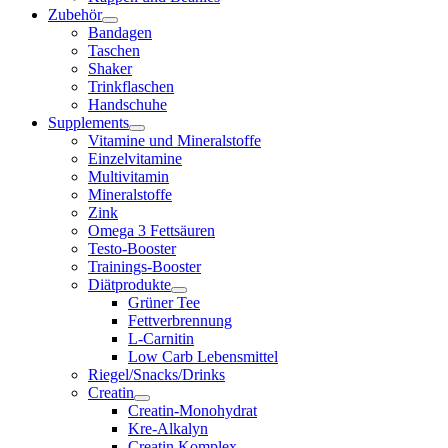
Zubehör
Bandagen
Taschen
Shaker
Trinkflaschen
Handschuhe
Supplements
Vitamine und Mineralstoffe
Einzelvitamine
Multivitamin
Mineralstoffe
Zink
Omega 3 Fettsäuren
Testo-Booster
Trainings-Booster
Diätprodukte
Grüner Tee
Fettverbrennung
L-Carnitin
Low Carb Lebensmittel
Riegel/Snacks/Drinks
Creatin
Creatin-Monohydrat
Kre-Alkalyn
Creatin Komplex