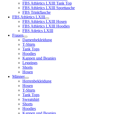
FBS Athletics LXIII Tank Top
FBS Athletics LXIII Sporttasche
FBS Trinkflasche
FBS Athletics LXIII
FBS Athletics LXIII Hosen
FBS Athletics LXIII Hoodies
FBS Atletics LXIII
Frauen
Damenbekleidung
T-Shirts
Tank Tops
Hoodies
Kappen und Beanies
Leggings
Shorts
Hosen
Männer
Herrenbekleidung
Hosen
T-Shirts
Tank Tops
Sweatshirt
Shorts
Hoodies
Kappen und Beanies