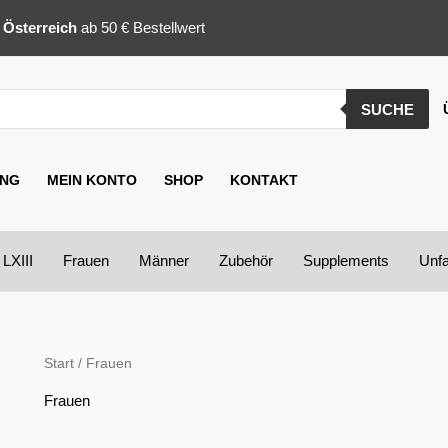
d
Österreich
ab 50 € Bestellwert
SUCHE
NG
MEIN KONTO
SHOP
KONTAKT
 LXIII
Frauen
Männer
Zubehör
Supplements
Unfa
Start
/ Frauen
Frauen