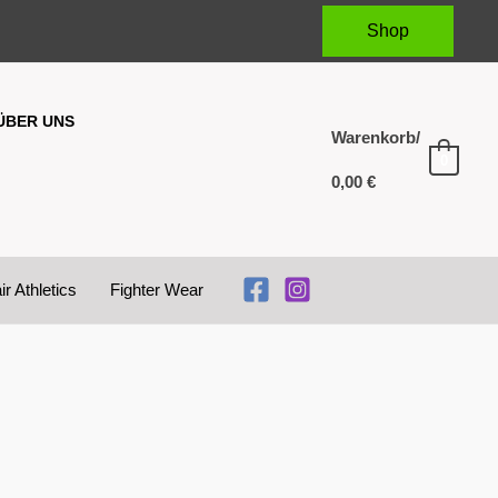
Shop
ÜBER UNS
Warenkorb/
0
0,00
€
ir Athletics
Fighter Wear