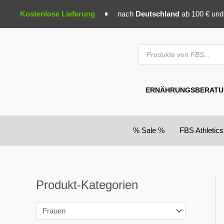
Zum
Kostenlose Lieferung
nach
Deutschland
ab 100 € un
Inhalt
springen
PRODUCTS
SEARCH
ERNÄHRUNGSBERATU
% Sale %
FBS Athletics
Produkt-Kategorien