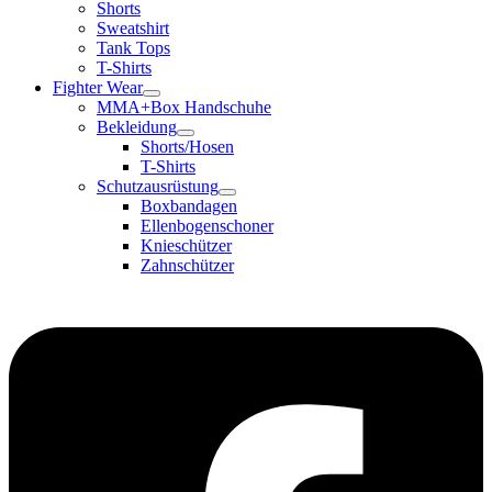
Shorts
Sweatshirt
Tank Tops
T-Shirts
Fighter Wear
MMA+Box Handschuhe
Bekleidung
Shorts/Hosen
T-Shirts
Schutzausrüstung
Boxbandagen
Ellenbogenschoner
Knieschützer
Zahnschützer