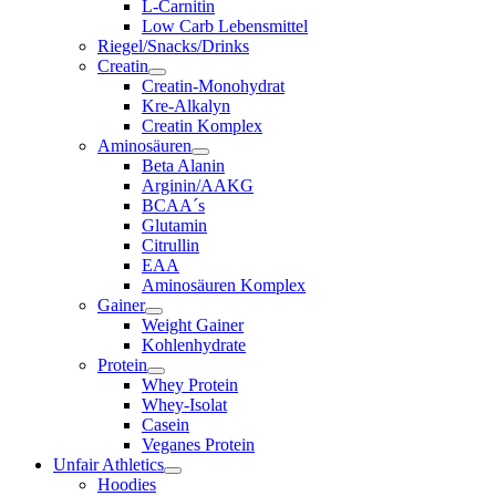
L-Carnitin
Low Carb Lebensmittel
Riegel/Snacks/Drinks
Creatin
Creatin-Monohydrat
Kre-Alkalyn
Creatin Komplex
Aminosäuren
Beta Alanin
Arginin/AAKG
BCAA´s
Glutamin
Citrullin
EAA
Aminosäuren Komplex
Gainer
Weight Gainer
Kohlenhydrate
Protein
Whey Protein
Whey-Isolat
Casein
Veganes Protein
Unfair Athletics
Hoodies