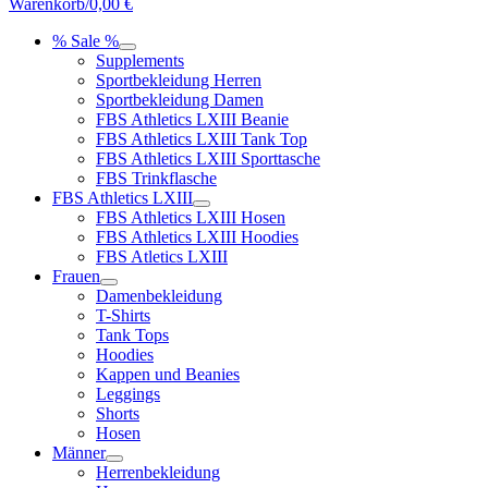
Warenkorb/
0,00
€
% Sale %
Supplements
Sportbekleidung Herren
Sportbekleidung Damen
FBS Athletics LXIII Beanie
FBS Athletics LXIII Tank Top
FBS Athletics LXIII Sporttasche
FBS Trinkflasche
FBS Athletics LXIII
FBS Athletics LXIII Hosen
FBS Athletics LXIII Hoodies
FBS Atletics LXIII
Frauen
Damenbekleidung
T-Shirts
Tank Tops
Hoodies
Kappen und Beanies
Leggings
Shorts
Hosen
Männer
Herrenbekleidung