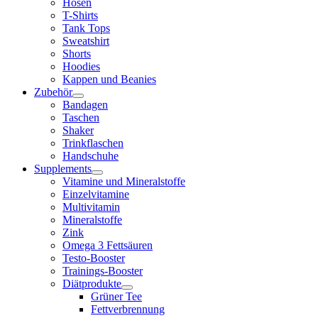
Hosen
T-Shirts
Tank Tops
Sweatshirt
Shorts
Hoodies
Kappen und Beanies
Zubehör
Bandagen
Taschen
Shaker
Trinkflaschen
Handschuhe
Supplements
Vitamine und Mineralstoffe
Einzelvitamine
Multivitamin
Mineralstoffe
Zink
Omega 3 Fettsäuren
Testo-Booster
Trainings-Booster
Diätprodukte
Grüner Tee
Fettverbrennung