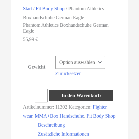
Start
/
Fit Body Shop
/ Phantom Athletics
Boxhandschuhe German Eagle
Phantom Athletics Boxhandschuhe German
Eagle
55,99
€
Gewicht
Zurücksetzen
Phantom
In den Warenkorb
Athletics
Artikelnummer:
11302
Kategorien:
Fighter
Boxhandschuhe
wear
,
MMA+Box Handschuhe
,
Fit Body Shop
German
Beschreibung
Eagle
Zusätzliche Informationen
Menge