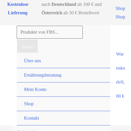
Zum
Kostenlose
nach
Deutschland
ab 100 € und
Shop
Inhalt
Lieferung
Österreich
ab 50 € Bestellwert
Shop
springen
Products
search
Suche
War
Über uns
enko
Ernährungsberatung
rb/
0,
Mein Konto
00
€
Shop
Kontakt