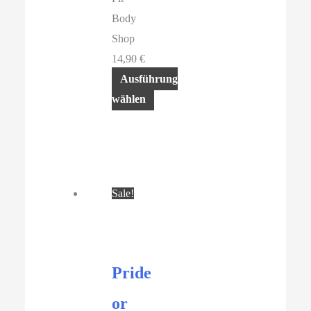
Body
Shop
14,90
€
Ausführung
wählen
Dieses
Produkt
weist
mehrere
Sale!
Varianten
auf.
Die
Optionen
Pride
können
auf
or