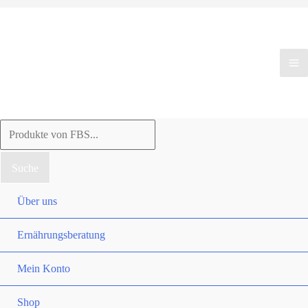
Products
search
Suche
Über uns
Ernährungsberatung
Mein Konto
Shop