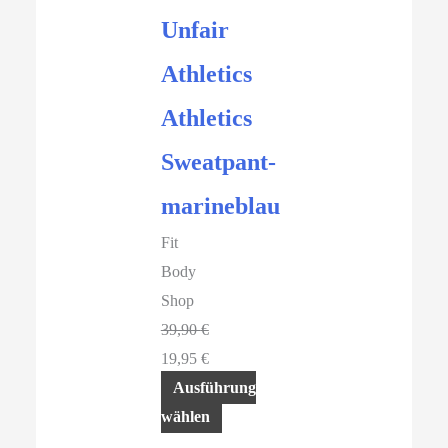
Unfair
Athletics
Athletics
Sweatpant-
marineblau
Fit
Body
Shop
39,90
€
Ursprünglicher
19,95
€
Preis
Aktueller
Ausführung
war:
Preis
wählen
39,90 €
ist:
Dieses