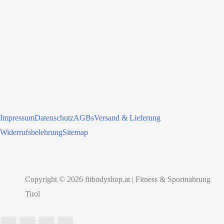
Impressum
Datenschutz
AGBs
Versand & Lieferung
Widerrufsbelehrung
Sitemap
Copyright © 2026 fitbodyshop.at | Fitness & Sportnahrung
Tirol
Nach