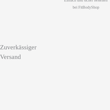
Einfach und sicher bestellen
Produktseite
bei FitBodyShop
gewählt
werden
Zuverkässiger
Versand