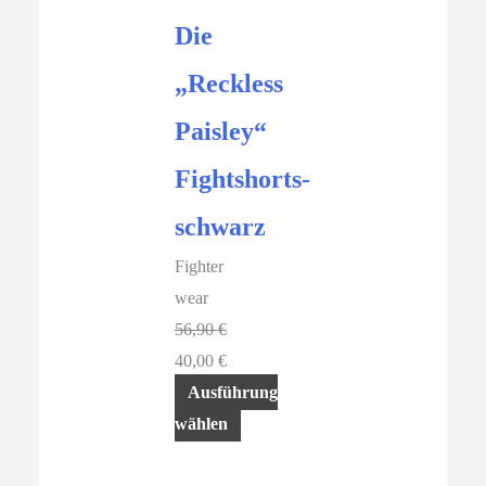
der
Die
Produktseite
gewählt
„Reckless
werden
Paisley“
Fightshorts-
schwarz
Fighter
wear
56,90
€
Ursprünglicher
40,00
€
Preis
Aktueller
Ausführung
war:
Preis
wählen
56,90 €
ist:
Dieses
40,00 €.
Produkt